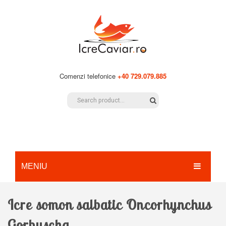
Comenzi telefonice
+40 729.079.885
MENIU
ACASA
Icre somon salbatic Oncorhynchus
PRODUSE
Gorbuscha