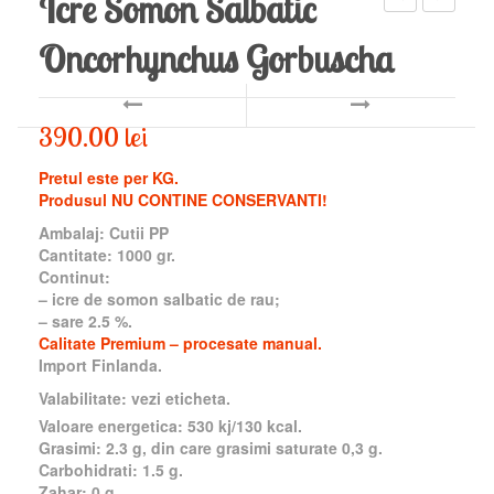
Icre Somon Salbatic
afumat
somon
Oncorhynchus Gorbuscha
la
salbatic
rece
Keta
(fumée)
390.00
lei
Pretul este per KG.
Produsul NU CONTINE CONSERVANTI!
Ambalaj: Cutii PP
Cantitate: 1000 gr.
Continut:
– icre de somon salbatic de rau;
– sare 2.5 %.
Calitate Premium – procesate manual.
Import Finlanda.
Valabilitate: vezi eticheta.
Valoare energetica: 530 kj/130 kcal.
Grasimi: 2.3 g, din care grasimi saturate 0,3 g.
Carbohidrati: 1.5 g.
Zahar: 0 g.