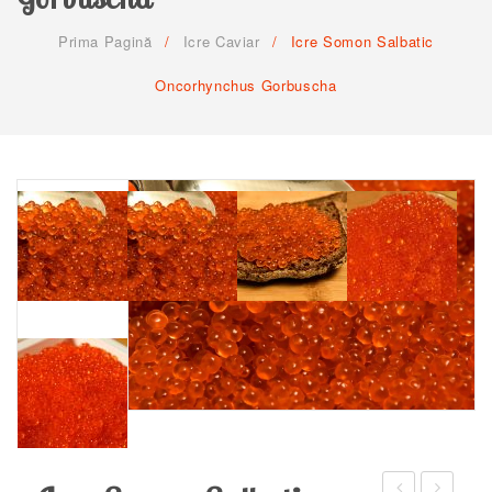
CUM COMAND
Prima Pagină
/
Icre Caviar
/
Icre Somon Salbatic
TERMENI SI CONDITII
Oncorhynchus Gorbuscha
CONTACT