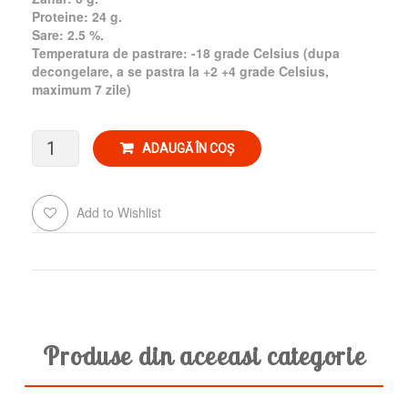
Proteine: 24 g.
Sare: 2.5 %.
Temperatura de pastrare: -18 grade Celsius (dupa
decongelare, a se pastra la +2 +4 grade Celsius,
maximum 7 zile)
Cantitate
ADAUGĂ ÎN COȘ
Icre
Add to Wishlist
COMPARE
somon
salbatic
Oncorhynchus
Gorbuscha
Produse din aceeasi categorie