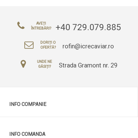
AVEȚI
+40 729.079.885
ÎNTREBĂRI?
DORIȚI O
rofin@icrecaviar.ro
OFERTĂ?
UNDE NE
Strada Gramont nr. 29
GĂSIȚI?
INFO COMPANIE
INFO COMANDA