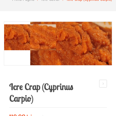
CUM COMAND
TERMENI SI CONDITII
CONTACT
Icre Crap (Cyprinus
stiuca
Carpio)