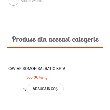
Add to Wishlist
COMPARE
crap
(Cyprinus
Carpio)
Produse din aceeasi categorie
CAVIAR SOMON SALBATIC KETA
655.00
lei
kg
kg
ADAUGĂ ÎN COȘ