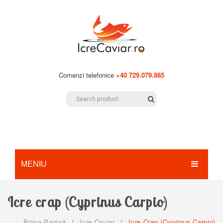
Comenzi telefonice
+40 729.079.885
MENIU
ACASA
Icre crap (Cyprinus Carpio)
PRODUSE
Prima Pagină
/
Icre Caviar
/
Icre Crap (Cyprinus Carpio)