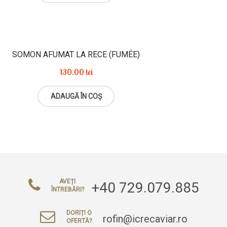
SOMON AFUMAT LA RECE (FUMÉE)
130.00
lei
ADAUGĂ ÎN COȘ
AVEȚI
+40 729.079.885
ÎNTREBĂRI?
DORIȚI O
rofin@icrecaviar.ro
OFERTĂ?