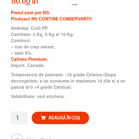
110.00
lei
Pretul este per KG.
Produsul NU CONTINE CONSERVANTI!
Ambalaj: Cutii PP.
Cantitate: 2 Kg, 5 Kg si 10 Kg.
Continut:
– icre de crap sarate;
– sare 8%.
Calitate Premium.
Import: Canada.
Temperatura de pastrare: -18 grade Celsius (Dupa
decongelare, a se consuma in maximum 14 zile si a se
pastra la 0 +4 grade Celsius)
Valabilitate: vezi eticheta.
Cantitate
ADAUGĂ ÎN COȘ
Icre